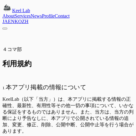
Keel Lab
About
Services
News
Profile
Contact
JA
EN
KO
ZH
日本語
English
한국어
繁體中文
４コマ部
利用規約
1.本アプリ掲載の情報について
KeelLab（以下「当方」）は、本アプリに掲載する情報の正
確性、最新性、有用性等その他一切の事項について、いかな
る保証をするものではありません。また、当方は、当方の判
断により予告なしに、本アプリで公開されている情報の追
加、変更、修正、削除、公開中断、公開中止等を行う場合が
あります。